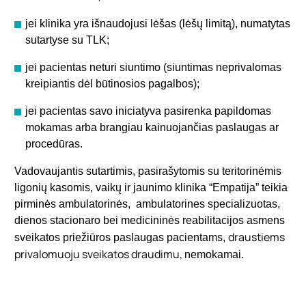
jei klinika yra išnaudojusi lėšas (lėšų limitą), numatytas
sutartyse su TLK;
jei pacientas neturi siuntimo (siuntimas neprivalomas
kreipiantis dėl būtinosios pagalbos);
jei pacientas savo iniciatyva pasirenka papildomas
mokamas arba brangiau kainuojančias paslaugas ar
procedūras.
Vadovaujantis sutartimis, pasirašytomis su teritorinėmis
ligonių kasomis, vaikų ir jaunimo klinika “Empatija” teikia
pirminės ambulatorinės, ambulatorines specializuotas,
dienos stacionaro bei medicininės reabilitacijos asmens
draustiems
sveikatos priežiūros paslaugas pacientams,
privalomuoju sveikatos draudimu,
nemokamai.