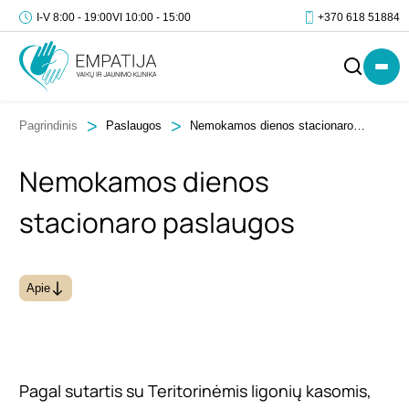
I-V 8:00 - 19:00
VI 10:00 - 15:00
+370 618 51884
Pagrindinis
Paslaugos
Nemokamos dienos stacionaro
paslaugos
Nemokamos dienos
IŠ
stacionaro paslaugos
VISO
(SU
PVM)
Apie
Pagal sutartis su Teritorinėmis ligonių kasomis,