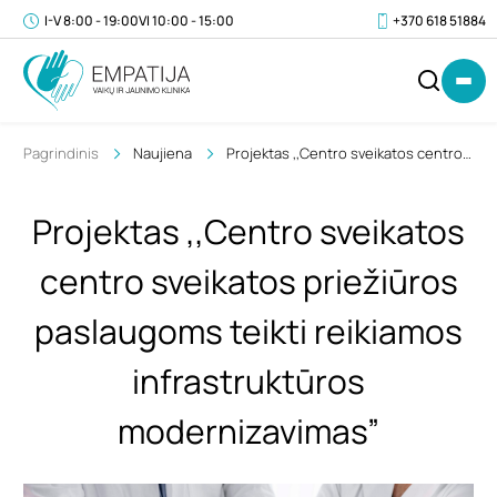
I-V 8:00 - 19:00
VI 10:00 - 15:00
+370 618 51884
Pagrindinis
Naujiena
Projektas ,,Centro sveikatos centro
sveikatos priežiūros paslaugoms
teikti reikiamos infrastruktūros
Projektas ,,Centro sveikatos
modernizavimas”
IŠ
0
centro sveikatos priežiūros
VISO
€
(SU
paslaugoms teikti reikiamos
PVM)
infrastruktūros
modernizavimas”