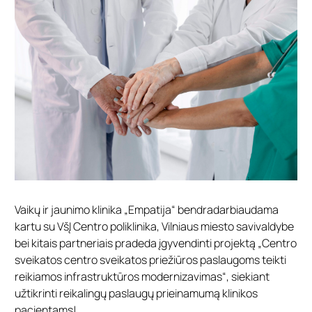
Vaikų ir jaunimo klinika „Empatija“ bendradarbiaudama
kartu su VšĮ Centro poliklinika, Vilniaus miesto savivaldybe
bei kitais partneriais pradeda įgyvendinti projektą „Centro
sveikatos centro sveikatos priežiūros paslaugoms teikti
reikiamos infrastruktūros modernizavimas“, siekiant
užtikrinti reikalingų paslaugų prieinamumą klinikos
pacientams!