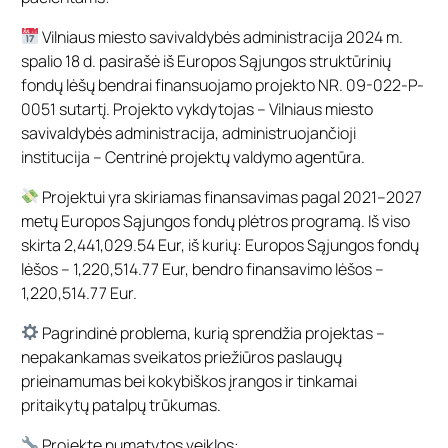
Vilniaus miesto savivaldybės administracija 2024 m.
spalio 18 d. pasirašė iš Europos Sąjungos struktūrinių
fondų lėšų bendrai finansuojamo projekto NR. 09-022-P-
0051 sutartį. Projekto vykdytojas – Vilniaus miesto
savivaldybės administracija, administruojančioji
institucija – Centrinė projektų valdymo agentūra.
Projektui yra skiriamas finansavimas pagal 2021–2027
metų Europos Sąjungos fondų plėtros programą. Iš viso
skirta 2,441,029.54 Eur, iš kurių: Europos Sąjungos fondų
lėšos – 1,220,514.77 Eur, bendro finansavimo lėšos –
1,220,514.77 Eur.
Pagrindinė problema, kurią sprendžia projektas –
nepakankamas sveikatos priežiūros paslaugų
prieinamumas bei kokybiškos įrangos ir tinkamai
pritaikytų patalpų trūkumas.
Projekte numatytos veiklos: