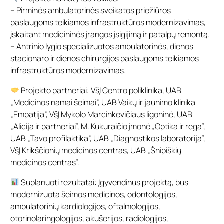
– Pirminės ambulatorinės sveikatos priežiūros
paslaugoms teikiamos infrastruktūros modernizavimas,
įskaitant medicininės įrangos įsigijimą ir patalpų remontą.
– Antrinio lygio specializuotos ambulatorinės, dienos
stacionaro ir dienos chirurgijos paslaugoms teikiamos
infrastruktūros modernizavimas.
Projekto partneriai: VšĮ Centro poliklinika, UAB
„Medicinos namai šeimai”, UAB Vaikų ir jaunimo klinika
„Empatija”, VšĮ Mykolo Marcinkevičiaus ligoninė, UAB
„Alicija ir partneriai”, M. Kukuraičio įmonė „Optika ir rega”,
UAB „Tavo profilaktika”, UAB „Diagnostikos laboratorija”,
VšĮ Krikščionių medicinos centras, UAB „Šnipiškių
medicinos centras”.
Suplanuoti rezultatai: Įgyvendinus projektą, bus
modernizuota šeimos medicinos, odontologijos,
ambulatorinių kardiologijos, oftalmologijos,
otorinolaringologijos, akušerijos, radiologijos,