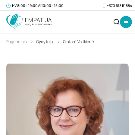
I-V 8:00 - 19:00
VI 10:00 - 15:00
+370 618 51884
Pagrindinis
Gydytojai
Gintarė Vaitkienė
IŠ
0
VISO
€
(SU
PVM)