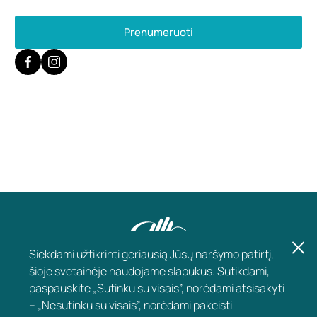
Prenumeruoti
Siekdami užtikrinti geriausią Jūsų naršymo patirtį,
šioje svetainėje naudojame slapukus. Sutikdami,
paspauskite „Sutinku su visais”, norėdami atsisakyti
– „Nesutinku su visais”, norėdami pakeisti