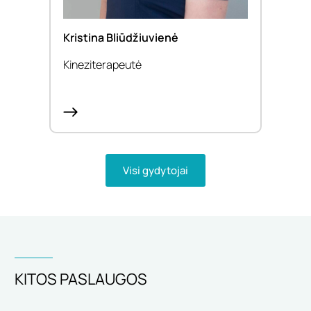
Kristina Bliūdžiuvienė
Doc.
Kineziterapeutė
Gydy
Visi gydytojai
KITOS PASLAUGOS