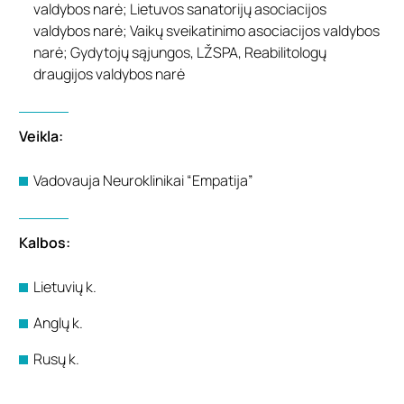
valdybos narė; Lietuvos sanatorijų asociacijos
valdybos narė; Vaikų sveikatinimo asociacijos valdybos
narė; Gydytojų sąjungos, LŽSPA, Reabilitologų
draugijos valdybos narė
Veikla:
Vadovauja Neuroklinikai
“Empatija”
Kalbos:
Lietuvių k.
Anglų k.
Rusų k.