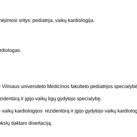
imosi sritys: pediatrija, vaikų kardiologija.
diologas.
ilniaus universiteto Medicinos fakulteto pediatrijos specialybė
identūrą ir įgijo vaikų ligų gydytojo specialybę.
vaikų kardiologijos rezidentūrą ir įgijo gydytojo vaikų kardiolo
slų daktaro disertaciją.