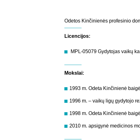
Odetos Kinčinienės profesinio domėj
Licencijos:
MPL-05079 Gydytojas vaikų kar
Mokslai:
1993 m. Odeta Kinčinienė baigė V
1996 m. – vaikų ligų gydytojo rez
1998 m. Odeta Kinčinienė baigė 
2010 m. apsigynė medicinos mok