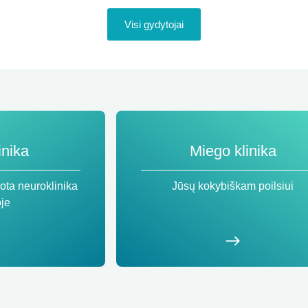
Visi gydytojai
inika
Miego klinika
ota neuroklinika
Jūsų kokybiškam poilsiui
oje