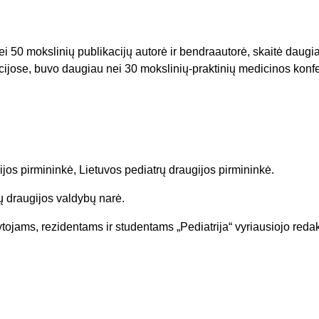
i 50 mokslinių publikacijų autorė ir bendraautorė, skaitė daugia
jose, buvo daugiau nei 30 mokslinių-praktinių medicinos konfe
jos pirmininkė, Lietuvos pediatrų draugijos pirmininkė.
rų draugijos valdybų narė.
ytojams, rezidentams ir studentams „Pediatrija“ vyriausiojo reda