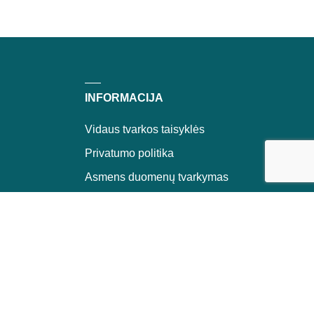
INFORMACIJA
Vidaus tvarkos taisyklės
inku su visais
Nesutinku
Keisti pasirinkimą
Privatumo politika
Asmens duomenų tvarkymas
Pirkimo taisyklės ir sąlygos