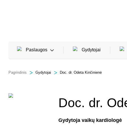
Paslaugos
Gydytojai
Pagrindinis
Gydytojai
Doc. dr. Odeta Kinčinienė
Šeimos ir vaikų ligų gydytojai
Tyrimai ir tyrimų programos
Doc. dr. Od
Profilaktiniai patikrinimai ir pažymos
Gydytoja vaikų kardiologė