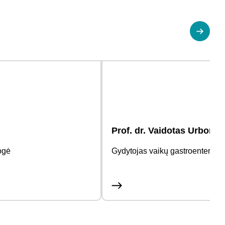
Prof. dr. Vaidotas Urbonas
ogė
Gydytojas vaikų gastroenterolo