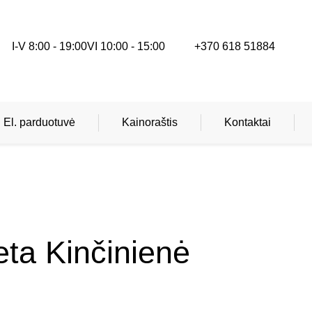
I-V 8:00 - 19:00
VI 10:00 - 15:00
+370 618 51884
El. parduotuvė
Kainoraštis
Kontaktai
Gydytojai specialistai
Skiepai
eta Kinčinienė
Teritorinės ligonių kasos (TLK) apmokamos
paslaugos