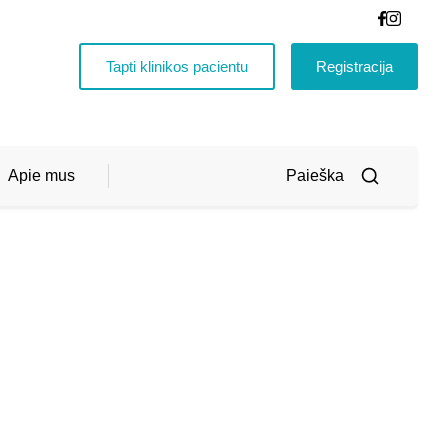
Tapti klinikos pacientu
Registracija
Apie mus
Vaikų reabilitacija ir vaikų ankstyvoji reabilitacija
IŠ
0.00
Asmenybės ugdymas ir pagalba
VISO
€
(SU
PVM)