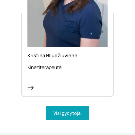
Kristina Bliūdžiuvienė
Doc.
Kineziterapeutė
Gydy
Visi gydytojai