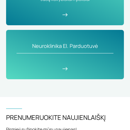
Neuroklinika El. Parduotuvė
PRENUMERUOKITE NAUJIENLAIŠKĮ
Pirmieji sužinokite mūsų naujienas!