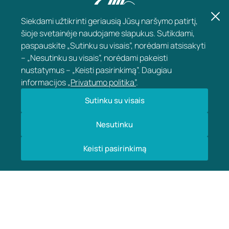
Siekdami užtikrinti geriausią Jūsų naršymo patirtį,
šioje svetainėje naudojame slapukus. Sutikdami,
paspauskite „Sutinku su visais”, norėdami atsisakyti
– „Nesutinku su visais”, norėdami pakeisti
nustatymus – „Keisti pasirinkimą”. Daugiau
informacijos
„Privatumo politika”
.
KONTAKTAI
Sutinku su visais
Nesutinku
APIE KLINKĄ
Keisti pasirinkimą
INFORMACIJA
2026 © Vaikų ir jaunimo klinika „Empatija“ Visos teisės saugomos
Sprendimai:
Daisoras