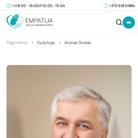
I-V 8:00 - 19:00
VI 10:00 - 15:00
+370 618 51884
Pagrindinis
Gydytojai
Arūnas Stukas
IŠ
0
VISO
€
(SU
PVM)