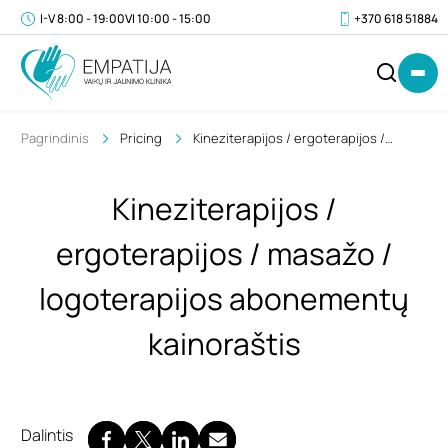
I-V 8:00 - 19:00
VI 10:00 - 15:00
+370 618 51884
Pagrindinis
Pricing
Kineziterapijos / ergoterapijos /
masažo / logoterapijos abonementų
kainoraštis
Kineziterapijos /
IŠ
0
ergoterapijos / masažo /
VISO
€
(SU
logoterapijos abonementų
PVM)
kainoraštis
Dalintis