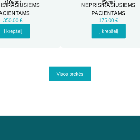
(10vnt.)
(5vnt.)
ISIRAŠIUSIEMS
NEPRISIRAŠIUSIEMS
ACIENTAMS
PACIENTAMS
350.00 €
175.00 €
Į krepšelį
Į krepšelį
Visos prekės