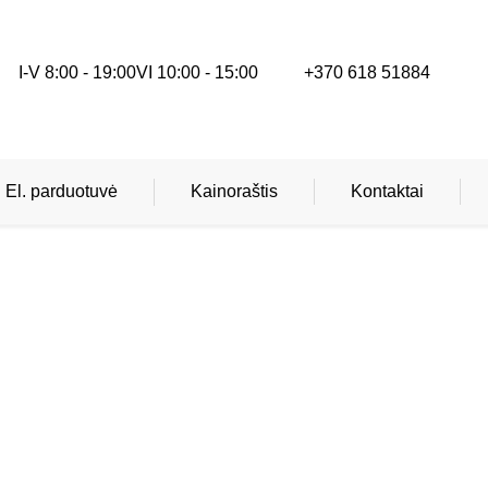
I-V 8:00 - 19:00
VI 10:00 - 15:00
+370 618 51884
El. parduotuvė
Kainoraštis
Kontaktai
Gydytojai specialistai
Skiepai
Teritorinės ligonių kasos (TLK) apmokamos
paslaugos