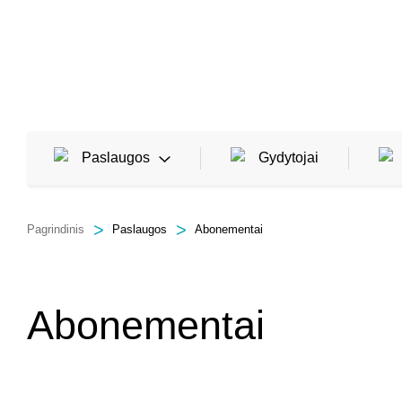
Paslaugos
Gydytojai
Pagrindinis
Paslaugos
Abonementai
Šeimos ir vaikų ligų gydytojai
Tyrimai ir tyrimų programos
Abonementai
Profilaktiniai patikrinimai ir pažymos