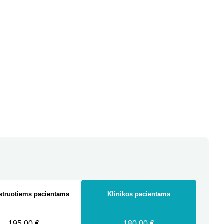
struotiems pacientams
Klinikos pacientams
195,00 €
180,00 €