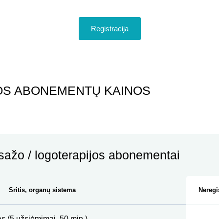
Registracija
OS ABONEMENTŲ KAINOS
asažo / logoterapijos abonementai
Sritis, organų sistema
Neregi
s (5 užsiėmimai, 50 min.)