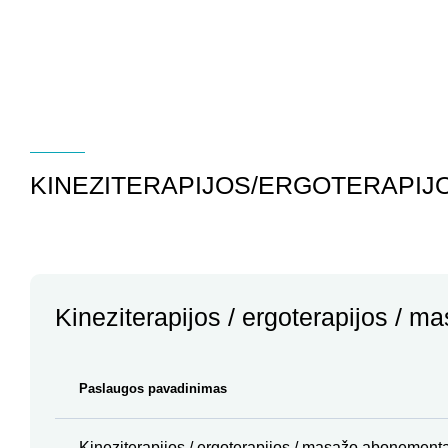
KINEZITERAPIJOS/ERGOTERAPIJ
Kineziterapijos / ergoterapijos / m
Paslaugos pavadinimas
Kineziterapijos / ergoterapijos / masažo abonementa