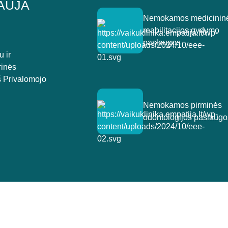
AUJA
Nemokamos medicinin
reabilitacijos gydymo
paslaugos
 ir
rinės
š Privalomojo
Nemokamos pirminės
odontologijos paslaugo