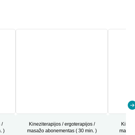
 /
Kineziterapijos / ergoterapijos /
Kinezit
 )
masažo abonementas ( 30 min. )
masažo