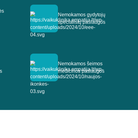
ės
Nemokamos gydytojų
specialistų paslaugos
Nemokamos šeimos
s
medicinos paslaugos