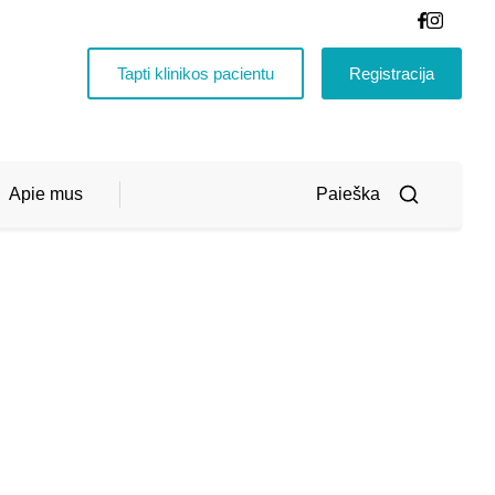
Tapti klinikos pacientu
Registracija
Apie mus
Vaikų reabilitacija ir vaikų ankstyvoji reabilitacija
IŠ
0.00
Asmenybės ugdymas ir pagalba
VISO
€
(SU
PVM)